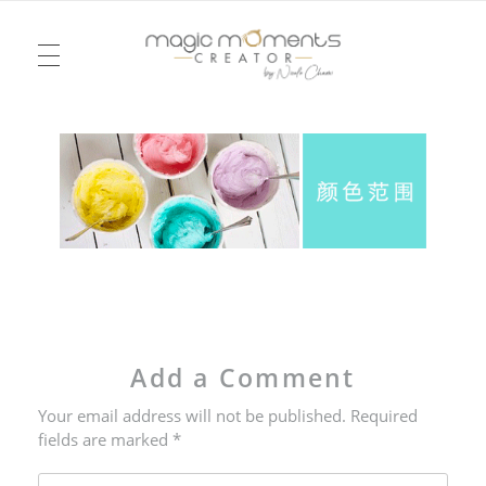
电视
Magic Moments Creator
Pour un mariage ou un anniversaire, une soirée ou un week-end, je vous emmène dans la réalité d’un rêve, dessiné à l’image du vôtre. Je serai votre agence d’émotions !
模式
活动
简史
會議
婚礼
Add a Comment
完美的地方
爱的记录
Your email address will not be published. Required
fields are marked *
我的世界