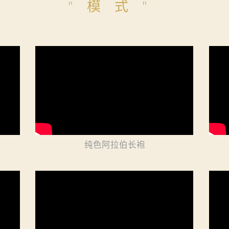
"模式"
纯色阿拉伯长袍