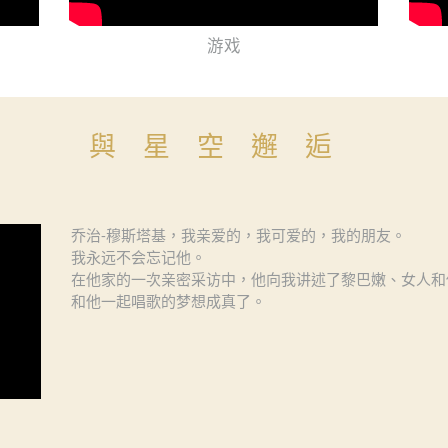
游戏
與星空邂逅
乔治-穆斯塔基，我亲爱的，我可爱的，我的朋友。
我永远不会忘记他。
在他家的一次亲密采访中，他向我讲述了黎巴嫩、女人和
和他一起唱歌的梦想成真了。