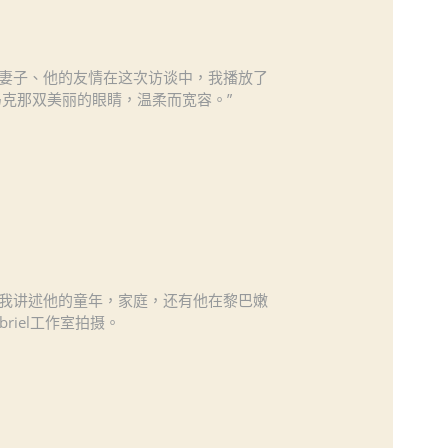
妻子、他的友情在这次访谈中，我播放了
克那双美丽的眼睛，温柔而宽容。”
我讲述他的童年，家庭，还有他在黎巴嫩
iel工作室拍摄。