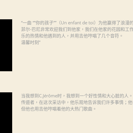
“一曲 “”你的孩子””（Un enfant de toi）为他赢得了浪
菲尔-巴尼非常欢迎我们到他家，我们在他家的花园和工
乐的热情和他遇到的人，并用吉他哼唱了几个音符。
温馨时刻”
当我想到C.Jérôme时，我想到一个好性情和大心脏的
传道者，在这次采访中，他乐观地告诉我们许多事情；他
但他也用吉他哼唱着他的大热门歌曲。