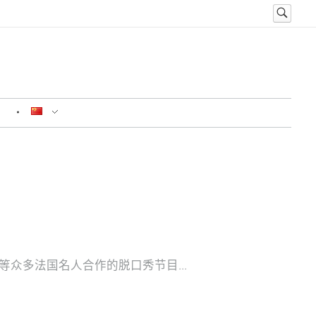
系
l Drucker 等众多法国名人合作的脱口秀节目...