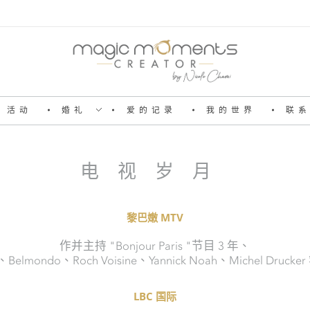
活动
婚礼
爱的记录
我的世界
联
Magic Moments Creator
Pour un mariage ou un anniversaire, une soirée ou un week-end, je vous emmène dans la réalité d’un rêve, dessiné à l’image du vôtre. Je serai votre agence d’émotions !
电视岁月
黎巴嫩 MTV
作并主持 "Bonjour Paris "节目 3 年、
Bruel、Belmondo、Roch Voisine、Yannick Noah、Miche
LBC 国际