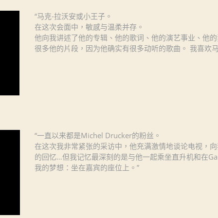
“马克-拉沃安或小王子。
在这次会面中，敏感与温柔并存。
他向我讲述了他的专辑、他的歌词、他的演艺事业、他的
很多他的片段，因为他确实有很多动听的歌曲。 我喜欢马
“一直以来都是Michel Drucker的粉丝。
在这次我非常紧张的采访中，他充满激情地谈论电视，向
的回忆…但我记忆最深刻的是与他一起乘坐直升机和在Gabr
我的梦想：坐在嘉宾的座位上。”