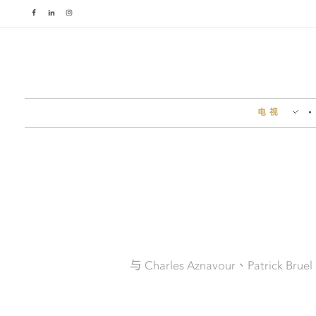
电视
与 Charles Aznavour、Patrick 