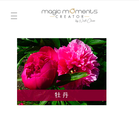
电视
Magic Moments Creator
Pour un mariage ou un anniversaire, une soirée ou un week-end, je vous emmène dans la réalité d’un rêve, dessiné à l’image du vôtre. Je serai votre agence d’émotions !
模式
活动
简史
會議
婚礼
完美的地方
爱的记录
我的世界