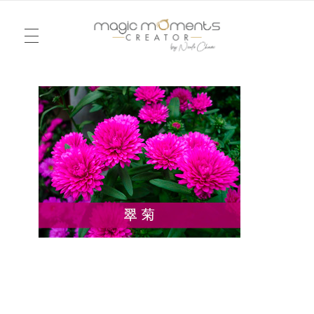
电视
Magic Moments Creator
Pour un mariage ou un anniversaire, une soirée ou un week-end, je vous emmène dans la réalité d’un rêve, dessiné à l’image du vôtre. Je serai votre agence d’émotions !
模式
活动
简史
會議
婚礼
完美的地方
爱的记录
我的世界