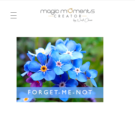
TELEVISION
Magic Moments Creator
Pour un mariage ou un anniversaire, une soirée ou un week-end, je vous emmène dans la réalité d’un rêve, dessiné à l’image du vôtre. Je serai votre agence d’émotions !
FASHION
EVENTS
CHRONICLES
MEETINGS
WEDDING
THE PERFECT PLACE
LOVE NOTES
MY WORLD