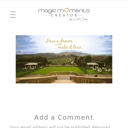
TELEVISION
Magic Moments Creator
Pour un mariage ou un anniversaire, une soirée ou un week-end, je vous emmène dans la réalité d’un rêve, dessiné à l’image du vôtre. Je serai votre agence d’émotions !
FASHION
EVENTS
CHRONICLES
MEETINGS
WEDDING
THE PERFECT PLACE
LOVE NOTES
Add a Comment
Your email address will not be published. Required
MY WORLD