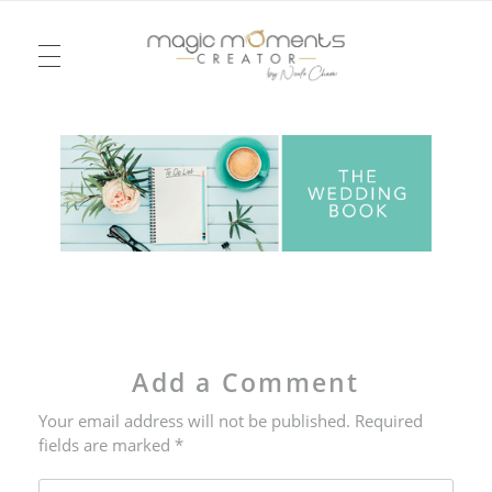
TELEVISION
Magic Moments Creator
Pour un mariage ou un anniversaire, une soirée ou un week-end, je vous emmène dans la réalité d’un rêve, dessiné à l’image du vôtre. Je serai votre agence d’émotions !
FASHION
EVENTS
CHRONICLES
MEETINGS
WEDDING
Add a Comment
THE PERFECT PLACE
LOVE NOTES
Your email address will not be published. Required
fields are marked *
MY WORLD