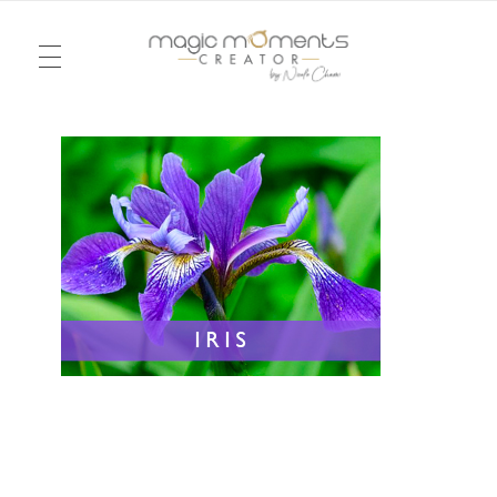
TÉLÉVISION
Magic Moments Creator
Pour un mariage ou un anniversaire, une soirée ou un week-end, je vous emmène dans la réalité d’un rêve, dessiné à l’image du vôtre. Je serai votre agence d’émotions !
Mode
ÉVÉNEMENTS
Chroniques
Rencontres
MARIAGE
L’ENDROIT IDÉAL
LOVE NOTES
CONTACT