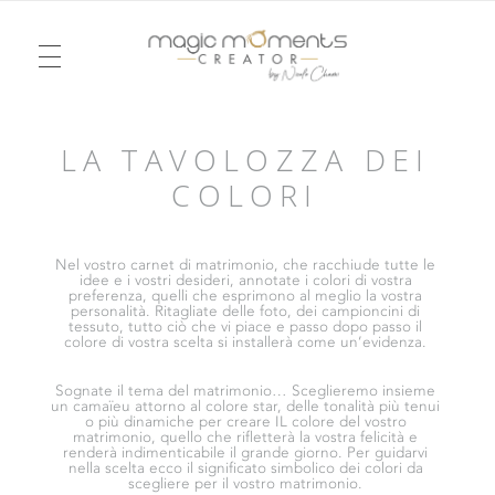
TELEVISIONE
Magic Moments Creator
LA TAVOLOZZA DEI
Pour un mariage ou un anniversaire, une soirée ou un week-end, je vous emmène dans la réalité d’un rêve, dessiné à l’image du vôtre. Je serai votre agence d’émotions !
COLORI
MODA
EVENTI
CHRONACHE
INCONTRI
Nel vostro carnet di matrimonio, che racchiude tutte le
idee e i vostri desideri,
annotate i colori di vostra
preferenza, quelli che esprimono al meglio la vostra
MATRIMONIO
personalità.
Ritagliate delle foto, dei campioncini di
tessuto, tutto ciò che vi piace e passo dopo passo
il
colore di vostra scelta si installerà come un’evidenza.
Sognate il tema del matrimonio…
Sceglieremo insieme
IL LUOGO IDEALE
LOVE NOTES
un camaïeu attorno al colore star, delle tonalità più tenui
o più dinamiche per creare
IL colore del vostro
matrimonio, quello che rifletterà la vostra felicità e
renderà indimenticabile il grande giorno.
Per guidarvi
nella scelta ecco il significato simbolico dei colori da
scegliere per il vostro matrimonio.
IL MIO UNIVERSO