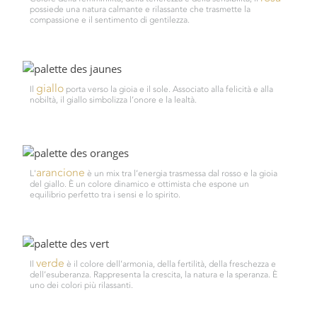
possiede una natura calmante e rilassante che trasmette la
compassione e il sentimento di gentilezza.
giallo
Il
porta verso la gioia e il sole. Associato alla felicità e alla
nobiltà, il giallo simbolizza l’onore e la lealtà.
arancione
L'
è un mix tra l’energia trasmessa dal rosso e la gioia
del giallo. È un colore dinamico e ottimista che espone un
equilibrio perfetto tra i sensi e lo spirito.
verde
Il
è il colore dell’armonia, della fertilità, della freschezza e
dell’esuberanza. Rappresenta la crescita, la natura e la speranza. È
uno dei colori più rilassanti.