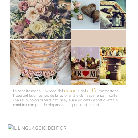
beige
caffè
Le tonalità meno luminose del
e del
trasmettono
l’idea del buon senso, della razionalità e dell’esperienza. Il caffè,
con i suoi colori di terra naturale, la sua dolcezza e sottigliezza, si
combina con grande eleganza con quasi tutti i colori.