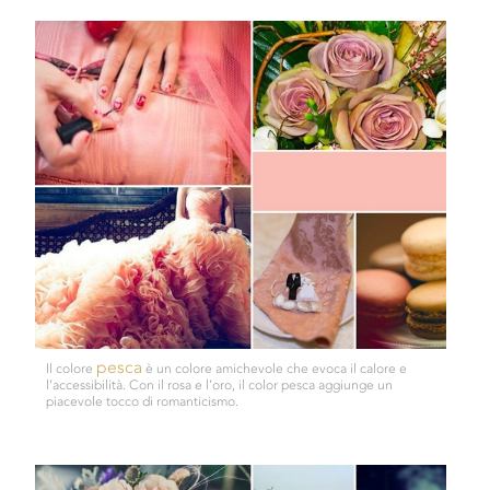
pesca
Il colore
è un colore amichevole che evoca il calore e
l’accessibilità. Con il rosa e l’oro, il color pesca aggiunge un
piacevole tocco di romanticismo.