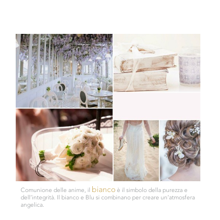
CONTATTI
bianco
Comunione delle anime, il
è il simbolo della purezza e
dell’integrità. Il bianco e Blu si combinano per creare un’atmosfera
angelica.