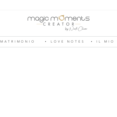
MATRIMONIO
LOVE NOTES
IL MIO
Magic Moments Creator
Pour un mariage ou un anniversaire, une soirée ou un week-end, je vous emmène dans la réalité d’un rêve, dessiné à l’image du vôtre. Je serai votre agence d’émotions !