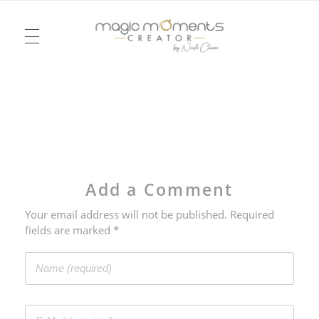
TÉLÉVISION
Magic Moments Creator
Pour un mariage ou un anniversaire, une soirée ou un week-end, je vous emmène dans la réalité d’un rêve, dessiné à l’image du vôtre. Je serai votre agence d’émotions !
Mode
ÉVÉNEMENTS
Chroniques
Rencontres
Add a Comment
MARIAGE
Your email address will not be published. Required
fields are marked *
L’ENDROIT IDÉAL
LOVE NOTES
CONTACT