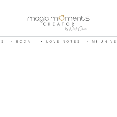
OS
BODA
LOVE NOTES
MI UNIV
Magic Moments Creator
Pour un mariage ou un anniversaire, une soirée ou un week-end, je vous emmène dans la réalité d’un rêve, dessiné à l’image du vôtre. Je serai votre agence d’émotions !