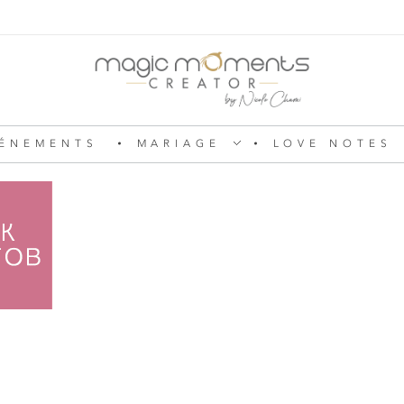
ÉNEMENTS
MARIAGE
LOVE NOTES
Magic Moments Creator
Pour un mariage ou un anniversaire, une soirée ou un week-end, je vous emmène dans la réalité d’un rêve, dessiné à l’image du vôtre. Je serai votre agence d’émotions !