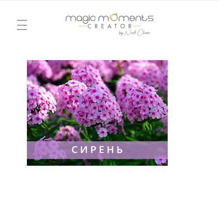
TÉLÉVISION
Magic Moments Creator
Pour un mariage ou un anniversaire, une soirée ou un week-end, je vous emmène dans la réalité d’un rêve, dessiné à l’image du vôtre. Je serai votre agence d’émotions !
Mode
ÉVÉNEMENTS
Chroniques
Rencontres
MARIAGE
L’ENDROIT IDÉAL
LOVE NOTES
CONTACT